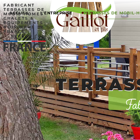
FABRICANT
TERRASSES DE
ACCUEIL
L'ENTREPRISE
TERRASSES DE MOBIL-
MOBIL-HOMES
CHALETS &
ÉQUIPEMENTS
BOIS MADE IN
FRANCE
Fabri
TERRASS