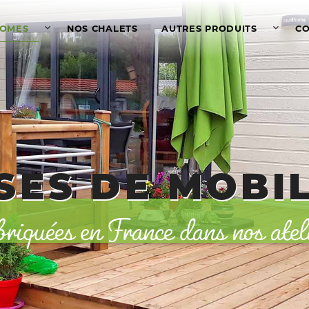
HOMES
NOS CHALETS
AUTRES PRODUITS
C
quées en France dans nos atelier
ES DE MOBIL