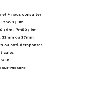
 et + nous consulter
 | 7m50 | 9m
0 ; 6m ; 7m50 ; 9m
t: 22mm ou 27mm
es ou anti-dérapantes
ticales
 1m50
du sur-mesure