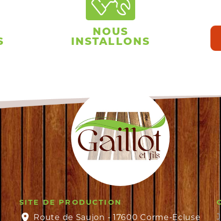
NOUS
S
INSTALLONS
SITE DE PRODUCTION
Route de Saujon - 17600 Corme-Ecluse
J